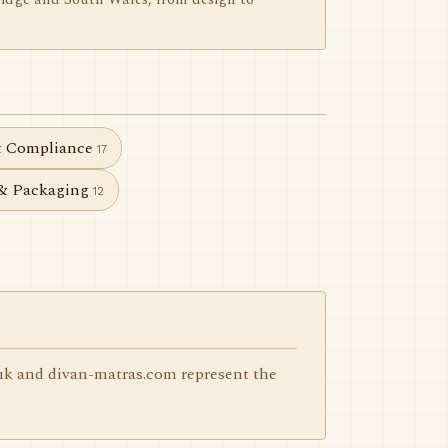
ridge and South Wales, from design to
& Compliance
17
 & Packaging
12
.uk and divan-matras.com represent the