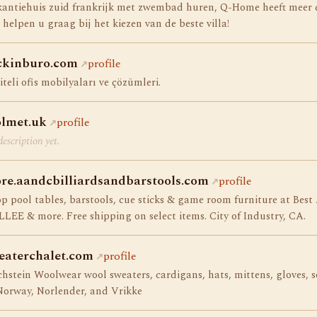
antiehuis zuid frankrijk met zwembad huren, Q-Home heeft meer dan
 helpen u graag bij het kiezen van de beste villa!
ckinburo.com
profile
iteli ofis mobilyaları ve çözümleri.
olmet.uk
profile
escription yet.
ore.aandcbilliardsandbarstools.com
profile
p pool tables, barstools, cue sticks & game room furniture at Best
LEE & more. Free shipping on select items. City of Industry, CA.
eaterchalet.com
profile
hstein Woolwear wool sweaters, cardigans, hats, mittens, gloves, 
Norway, Norlender, and Vrikke