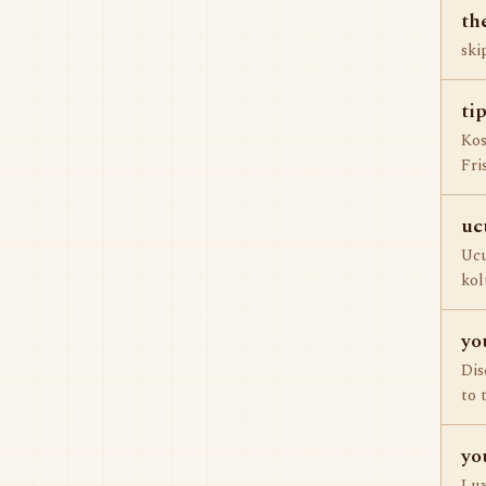
th
ski
ti
Kos
Fri
uc
Ucu
kol
yo
Dis
to 
yo