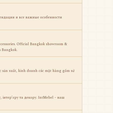
мендации и все важные особенности
ccessories. Official Bangkok showroom &
ss Bangkok.
c sản xuất, kinh doanh các mặt hàng gốm sứ
 інтер’єру та декору. IntMebel – ваш