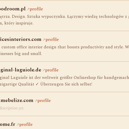
odroom.pl
profile
trza. Design. Sztuka wypoczynku. Łączymy wiedzę technologów z 
, który inspiruje.
ficesinteriors.com
profile
 custom office interior design that boosts productivity and style. 
inesses big and small.
iginal-laguiole.de
profile
ginal Laguiole ist der weltweit größte Onlineshop für handgemach
zigartige Qualität ✓ Überzeugen Sie sich selbst!
imebelize.com
profile
escription yet.
ome.fr
profile