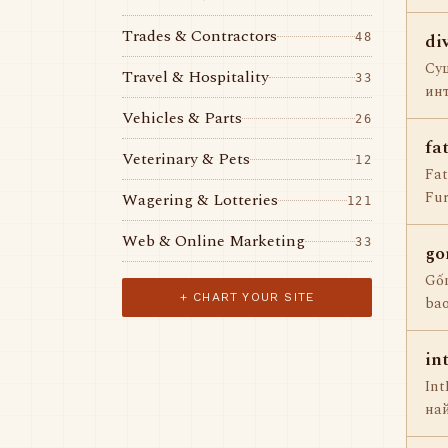
Trades & Contractors
di
48
Сущ
Travel & Hospitality
33
инт
Vehicles & Parts
26
fa
Veterinary & Pets
12
Fat
Fur
Wagering & Lotteries
121
Web & Online Marketing
33
go
Gốm
+ CHART YOUR SITE
bao
in
Int
най