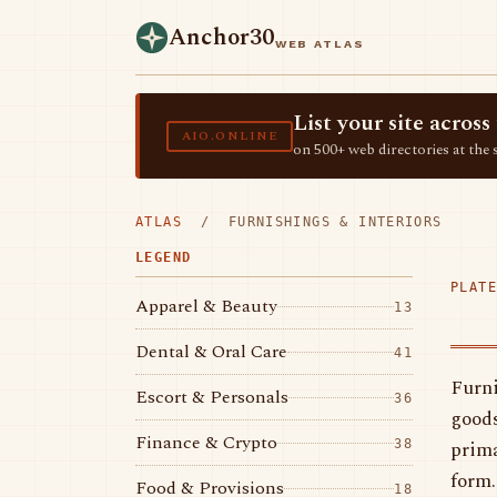
Anchor30
WEB ATLAS
List your site acro
AIO.ONLINE
on 500+ web directories at the 
ATLAS
/ FURNISHINGS & INTERIORS
LEGEND
PLATE
Apparel & Beauty
13
Dental & Oral Care
41
Furni
Escort & Personals
36
goods
Finance & Crypto
prima
38
form.
Food & Provisions
18