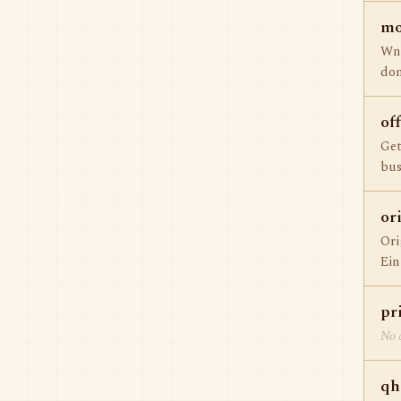
mo
Wnę
dom
of
Get
bus
or
Ori
Ein
pr
No d
qh