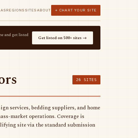
LAS
REGIONS
SITES
ABOUT
+ CHART YOUR SITE
e and get listed
Get listed on 500+ sites →
ors
26 SITES
esign services, bedding suppliers, and home
mass-market operations. Coverage is
lifying site via the standard submission