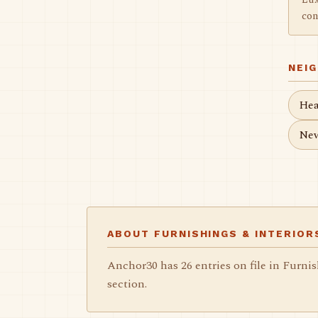
Lux
con
NEI
Hea
New
ABOUT FURNISHINGS & INTERIOR
Anchor30 has 26 entries on file in Furni
section.