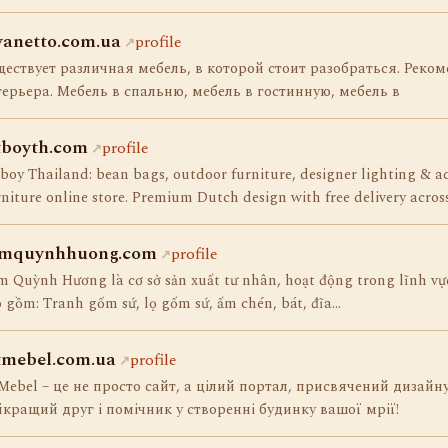
vanetto.com.ua
profile
ествует различная мебель, в которой стоит разобраться. Реко
ерьера. Мебель в спальню, мебель в гостинную, мебель в
tboyth.com
profile
boy Thailand: bean bags, outdoor furniture, designer lighting & a
niture online store. Premium Dutch design with free delivery acro
mquynhhuong.com
profile
 Quỳnh Hương là cơ sở sản xuất tư nhân, hoạt động trong lĩnh vự
 gồm: Tranh gốm sứ, lọ gốm sứ, ấm chén, bát, đĩa…
tmebel.com.ua
profile
Mebel – це не просто сайт, а цілий портал, присвячений дизайну,
кращий друг і помічник у створенні будинку вашої мрії!