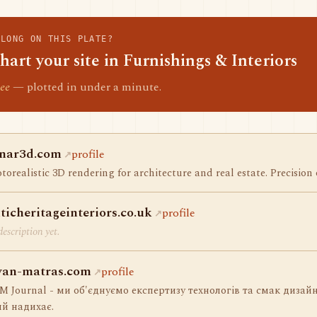
ELONG ON THIS PLATE?
hart your site in Furnishings & Interiors
ee
— plotted in under a minute.
nar3d.com
profile
torealistic 3D rendering for architecture and real estate. Precision 
lticheritageinteriors.co.uk
profile
escription yet.
van-matras.com
profile
 Journal - ми об'єднуємо експертизу технологів та смак дизай
й надихає.