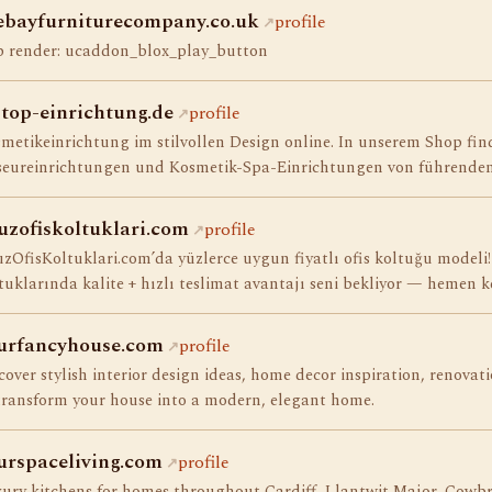
ebayfurniturecompany.co.uk
profile
p render: ucaddon_blox_play_button
ptop-einrichtung.de
profile
metikeinrichtung im stilvollen Design online. In unserem Shop fin
seureinrichtungen und Kosmetik-Spa-Einrichtungen von führenden
uzofiskoltuklari.com
profile
zOfisKoltuklari.com’da yüzlerce uygun fiyatlı ofis koltuğu modeli
tuklarında kalite + hızlı teslimat avantajı seni bekliyor — hemen ke
urfancyhouse.com
profile
cover stylish interior design ideas, home decor inspiration, renovati
transform your house into a modern, elegant home.
urspaceliving.com
profile