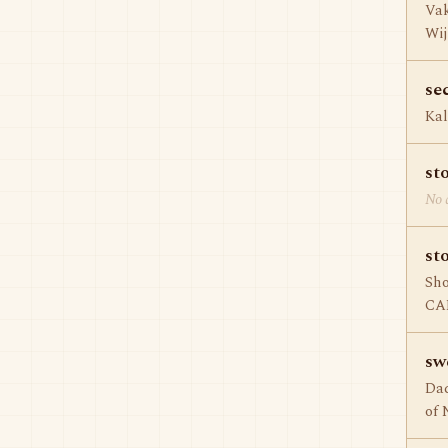
Vak
Wij
se
Kal
st
No d
st
Sho
CAL
sw
Dac
of 