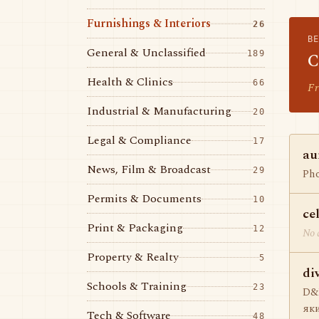
Furnishings & Interiors
26
B
General & Unclassified
189
C
Health & Clinics
66
Fr
Industrial & Manufacturing
20
Legal & Compliance
17
au
News, Film & Broadcast
29
Pho
Permits & Documents
10
ce
Print & Packaging
12
No d
Property & Realty
5
di
Schools & Training
23
D&M
яки
Tech & Software
48