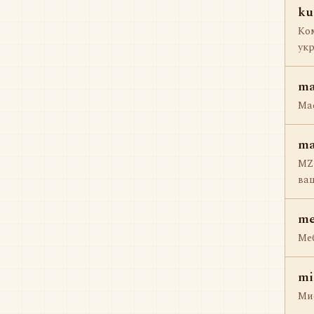
ku
Ком
укр
ma
Mae
ma
MZ 
ваш
me
Меб
mi
Мис