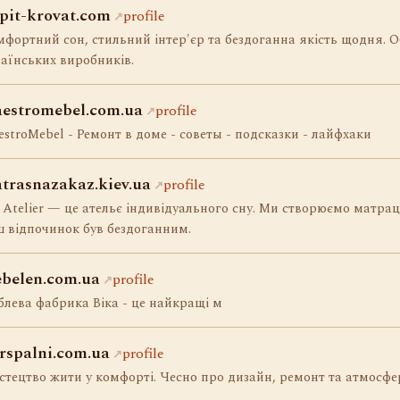
pit-krovat.com
profile
фортний сон, стильний інтер'єр та бездоганна якість щодня. О
аїнських виробників.
estromebel.com.ua
profile
stroMebel - Ремонт в доме - советы - подсказки - лайфхаки
trasnazakaz.kiev.ua
profile
Atelier — це ательє індивідуального сну. Ми створюємо матра
 відпочинок був бездоганним.
belen.com.ua
profile
лева фабрика Віка - це найкращі м
rspalni.com.ua
profile
тецтво жити у комфорті. Чесно про дизайн, ремонт та атмосфе