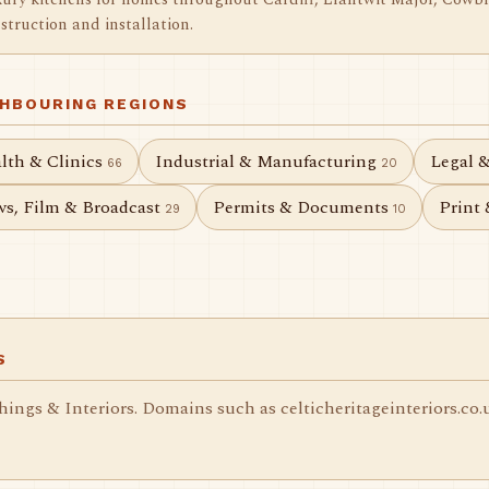
ury kitchens for homes throughout Cardiff, Llantwit Major, Cowb
struction and installation.
GHBOURING REGIONS
lth & Clinics
Industrial & Manufacturing
Legal 
66
20
s, Film & Broadcast
Permits & Documents
Print
29
10
S
shings & Interiors. Domains such as celticheritageinteriors.co