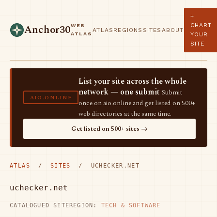
+
CHART
WEB
Anchor30
ATLAS
REGIONS
SITES
ABOUT
ATLAS
YOUR
SITE
List your site across the whole
network — one submit
Submit
AIO.ONLINE
once on aio.online and get listed on 500+
web directories at the same time.
Get listed on 500+ sites →
ATLAS
/
SITES
/ UCHECKER.NET
uchecker.net
CATALOGUED SITE
REGION:
TECH & SOFTWARE