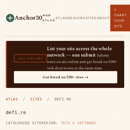
+
CHART
WEB
Anchor30
ATLAS
REGIONS
SITES
ABOUT
ATLAS
YOUR
SITE
List your site across the whole
network — one submit
Submit
AIO.ONLINE
once on aio.online and get listed on 500+
web directories at the same time.
Get listed on 500+ sites →
ATLAS
/
SITES
/ DEFI.RE
defi.re
CATALOGUED SITE
REGION:
TECH & SOFTWARE