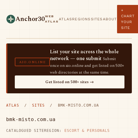
+
CHART
WEB
Anchor30
ATLAS
REGIONS
SITES
ABOUT
ATLAS
YOUR
SITE
List your site across the whole
network — one submit
Submit
AIO.ONLINE
once on aio.online and get listed on 500+
web directories at the same time.
Get listed on 500+ sites →
ATLAS
/
SITES
/ BMK-MISTO.COM.UA
bmk-misto.com.ua
CATALOGUED SITE
REGION:
ESCORT & PERSONALS